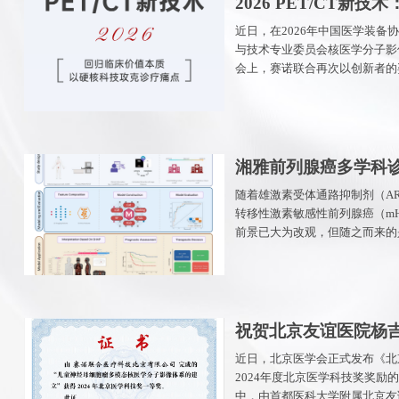
2026 PET/CT新技
价值本质，以硬核科
近日，在2026年中国医学装备
与技术专业委员会核医学分子影
痛点
会上，赛诺联合再次以创新者的
一代探测器平台的全新临床重建
的介绍发布，向行业展示了PET/
从“科研回归临床”的深刻洞见与
湘雅前列腺癌多学科
mHSPC疗效预测模
随着雄激素受体通路抑制剂（AR
转移性激素敏感性前列腺癌（mH
小赛云平台助力前列
前景已大为改观，但随之而来的
疗预测
负担”。
祝贺北京友谊医院杨
队，以创新医学科技守
近日，北京医学会正式发布《北
2024年度北京医学科技奖奖励
士”的生命之光
中，由首都医科大学附属北京友